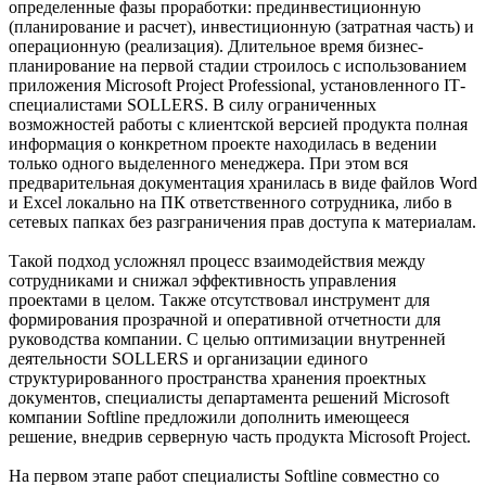
определенные фазы проработки: прединвестиционную
(планирование и расчет), инвестиционную (затратная часть) и
операционную (реализация). Длительное время бизнес-
планирование на первой стадии строилось с использованием
приложения Microsoft Project Professional, установленного IТ-
специалистами SOLLERS. В силу ограниченных
возможностей работы с клиентской версией продукта полная
информация о конкретном проекте находилась в ведении
только одного выделенного менеджера. При этом вся
предварительная документация хранилась в виде файлов Word
и Excel локально на ПК ответственного сотрудника, либо в
сетевых папках без разграничения прав доступа к материалам.
Такой подход усложнял процесс взаимодействия между
сотрудниками и снижал эффективность управления
проектами в целом. Также отсутствовал инструмент для
формирования прозрачной и оперативной отчетности для
руководства компании. С целью оптимизации внутренней
деятельности SOLLERS и организации единого
структурированного пространства хранения проектных
документов, специалисты департамента решений Microsoft
компании Softline предложили дополнить имеющееся
решение, внедрив серверную часть продукта Microsoft Project.
На первом этапе работ специалисты Softline совместно со