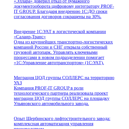
«Эллара» доверил отказ от бумажного
документооборота цифровому интегратору PROF-
IT GROUP. Благодаря внедрению 1С:ДО сроки
согласования договоров сокращены на 30%.
Внедрение 1С:УАТ в логистической компании
«Салаир-Транс»
Одна из крупнейших транспортно-логистических
компаний России и СНГ открыла собственный
грузовой автопарк. Управлять ключевыми
процессами в новом подразделении помогает
«1С:Управление автотранспортом» (1С:УАТ).
Миграция ЦОД группы СОЛЛЕРС на территорию
УАЗ
Компания PROF-IT GROUP в роли
технологического партнера реализовала проект
миграции ЦОД группы СОЛЛЕРС на площадку
Ульяновского автомобильного завода.
Опыт Щербинского лифтостроительного завода:
комплексная автоматизация управления
производством