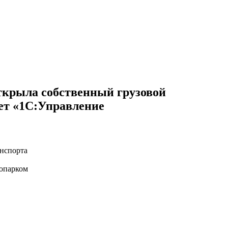
ткрыла собственный грузовой
ет «1С:Управление
анспорта
топарком