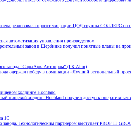
нера реализовала проект миграции ЦОД группы СОЛЛЕРС на пл
ная автоматизация управления производством
оительный завод в Щербинке получил понятные планы на прои
ого завода "СарыАркаАвтопром" (ГК Allur)
авода одержал победу в номинации «Лучший региональный прое
пищевом холдинге Hochland
ый пищевой холдинг Hochland получил доступ к оперативным 
на 1С
о завода. Технологическим партнером выступает PROF-IT GRO