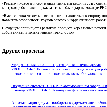
«Реализуя новое для себя направление, мы решили сразу сдел
контроля работы автопарка, за что мы благодарны команде PR
«Вместе с заказчиком мы всегда готовы двигаться в сторону
повысить безопасность грузоперевозок и эффективность работ
В будущем планируется развитие продукта через новые потоки 
собственным и привлеченным транспортом.
Другие проекты
Модернизация робота на производстве «Неон-Арт-М»
PROF-IT GROUP завершила проект по модернизации робо
позволяет повысить производительность оборудования и 
Внедрение системы 1С:ERP на автомобильном заводе «
Команда PROF-IT GROUP внедрила флагманский комплек
Автоматизация документооборота в фармкомпании «Элл
Российский производитель лекарственных средств «Элл