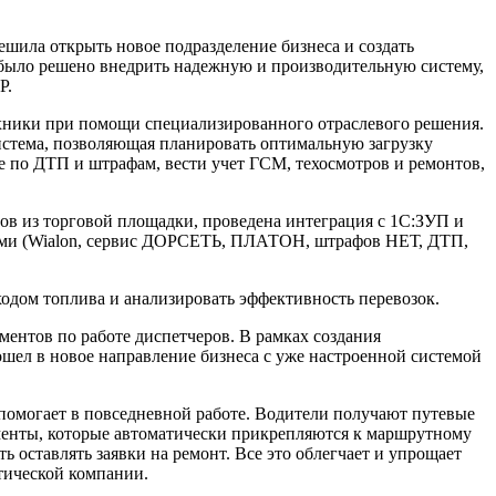
шила открыть новое подразделение бизнеса и создать
 было решено внедрить надежную и производительную систему,
P.
хники при помощи специализированного отраслевого решения.
истема, позволяющая планировать оптимальную загрузку
е по ДТП и штрафам, вести учет ГСМ, техосмотров и ремонтов,
зов из торговой площадки, проведена интеграция с 1С:ЗУП и
мами (Wialon, сервис ДОРСЕТЬ, ПЛАТОН, штрафов НЕТ, ДТП,
сходом топлива и анализировать эффективность перевозок.
ментов по работе диспетчеров. В рамках создания
шел в новое направление бизнеса с уже настроенной системой
 помогает в повседневной работе. Водители получают путевые
менты, которые автоматически прикрепляются к маршрутному
 оставлять заявки на ремонт. Все это облегчает и упрощает
стической компании.