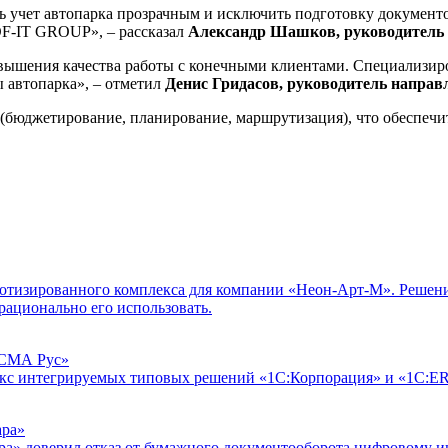
ать учет автопарка прозрачным и исключить подготовку докуме
OF-IT GROUP», – рассказал
Александр Шашков, руководитель 
 повышения качества работы с конечными клиентами. Специализ
ы автопарка», – отметил
Денис Гридасов, руководитель напр
(бюджетирование, планирование, маршрутизация), что обеспечит
тизированного комплекса для компании «Неон-Арт-М». Решение
рационально его использовать.
ПСМА Рус»
с интегрируемых типовых решений «1С:Корпорация» и «1С:ER
ара»
ара» доверил отказ от бумажного документооборота цифровому 