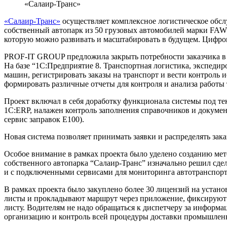
«Салаир-Транс»
«Салаир-Транс»
осуществляет комплексное логистическое обсл
собственный автопарк из 50 грузовых автомобилей марки FAW
которую можно развивать и масштабировать в будущем. Цифр
PROF-IT GROUP предложила закрыть потребности заказчика в
На базе “1С:Предприятие 8. Транспортная логистика, экспеди
машин, регистрировать заказы на транспорт и вести контроль 
формировать различные отчеты для контроля и анализа работы 
Проект включал в себя доработку функционала системы под те
1С:ERP, налажен контроль заполнения справочников и докум
сервис заправок Е100).
Новая система позволяет принимать заявки и распределять зак
Особое внимание в рамках проекта было уделено созданию мет
собственного автопарка “Салаир-Транс” изначально решил сде
и с подключенными сервисами для мониторинга автотранспор
В рамках проекта было закуплено более 30 лицензий на устан
листы и прокладывают маршрут через приложение, фиксируют 
листу. Водителям не надо обращаться к диспетчеру за информа
организацию и контроль всей процедуры доставки промышленн