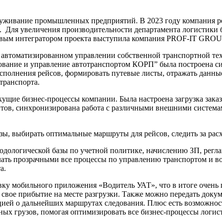
уживание промышленных предприятий. В 2023 году компания ре
. Для увеличения производительности департамента логистики
овым интегратором проекта выступила компания PROF-IT GROU
 автоматизированном управлении собственной транспортной те
рование и управление автотранспортом КОРП” была построена с
исполнения рейсов, формировать путевые листы, отражать данны
транспорта.
кущие бизнес-процессы компании. Была настроена загрузка зака
ентов, синхронизирована работа с различными внешними систе
азы, выбирать оптимальные маршруты для рейсов, следить за ра
одологической базы по учетной политике, начислению ЗП, регла
лать прозрачными все процессы по управлению транспортом и во
та.
овку мобильного приложения «Водитель УАТ», что в итоге очень
свое прибытие на месте разгрузки. Также можно передать доку
цией о дальнейших маршрутах следования. Плюс есть возможность
ых грузов, помогая оптимизировать все бизнес-процессы логи