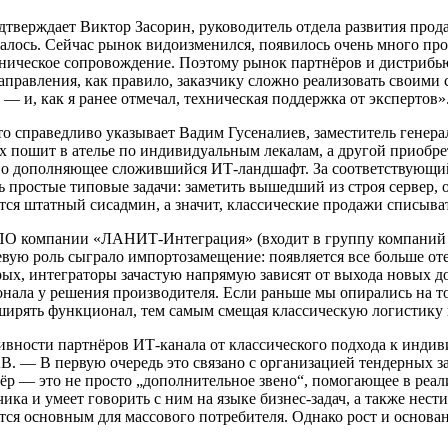
дтверждает Виктор Засорин, руководитель отдела развития прод
алось. Сейчас рынок видоизменился, появилось очень много про
хническое сопровождение. Поэтому рынок партнёров и дистрибью
аправления, как правило, заказчику сложно реализовать своими
 и, как я ранее отмечал, техническая поддержка от экспертов»
то справедливо указывает Вадим Гусеналиев, заместитель генер
ых пошит в ателье по индивидуальным лекалам, а другой приобр
о дополняющее сложившийся ИТ-ландшафт. За соответствующий 
простые типовые задачи: заметить вышедший из строя сервер, о
ится штатный сисадмин, а значит, классические продажи списыват
 ПО компании «ЛАНИТ-Интеграция» (входит в группу компаний 
евую роль сыграло импортозамещение: появляется все больше от
ых, интеграторы зачастую напрямую зависят от выхода новых дор
онала у решения производителя. Если раньше мы опирались на то
ширять функционал, тем самым смещая классическую логистику 
вности партнёров ИТ-канала от классического подхода к инд
. — В первую очередь это связано с организацией тендерных з
р — это не просто „дополнительное звено“, помогающее в реали
ка и умеет говорить с ним на языке бизнес-задач, а также нести
ется основным для массового потребителя. Однако рост и основ