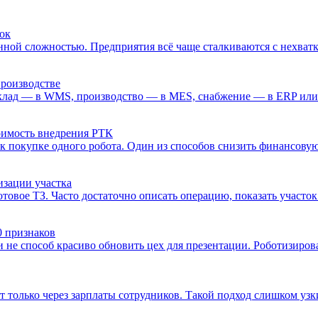
ток
ой сложностью. Предприятия всё чаще сталкиваются с нехваткой
производстве
склад — в WMS, производство — в MES, снабжение — в ERP или 
тоимость внедрения РТК
к покупке одного робота. Один из способов снизить финансовую
изации участка
товое ТЗ. Часто достаточно описать операцию, показать участок н
0 признаков
 не способ красиво обновить цех для презентации. Роботизирова
 только через зарплаты сотрудников. Такой подход слишком узкий