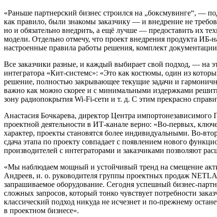
«Раньше партнерский бизнес строился на „боксмувинге“, — по
как правило, были знакомы заказчику — и внедрение не требов
но и обязательно внедрить, а ещё лучше — предоставить их те
модели. Отдельно отмечу, что проект внедрения продукта ИБ-н
настроенные правила работы решения, комплект документации —
Все заказчики разные, и каждый выбирает свой подход, — на э
интегратора «Кит-системс»: «Это как костюмы, один из котор
решение, полностью закрывающее текущие задачи и гармоничн
важно как можно скорее и с минимальными издержками решить 
зону радиопокрытия Wi-Fi-сети и т. д. С этим прекрасно справ
Анастасия Бочкарева, директор Центра импортонезависимого
проектной деятельности в ИТ-канале верно: «Во-первых, ключ
характер, проекты становятся более индивидуальными. Во-втор
сдача этапа по проекту совпадает с появлением нового функци
производителей с интеграторами и заказчиками позволяют рас
«Мы наблюдаем мощный и устойчивый тренд на смещение акти
Андреев, и. о. руководителя группы проектных продаж NETLAB
запрашиваемое оборудование. Сегодня успешный бизнес-партнё
сложных запросов, который тонко чувствует потребности заказчи
классический подход никуда не исчезнет и по-прежнему остан
в проектном бизнесе».