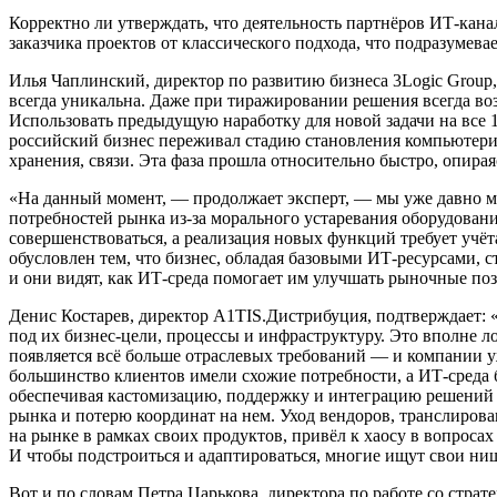
Корректно ли утверждать, что деятельность партнёров ИТ-кан
заказчика проектов от классического подхода, что подразумев
Илья Чаплинский, директор по развитию бизнеса 3Logic Group
всегда уникальна. Даже при тиражировании решения всегда воз
Использовать предыдущую наработку для новой задачи на все 
российский бизнес переживал стадию становления компьютер
хранения, связи. Эта фаза прошла относительно быстро, опирая
«На данный момент, — продолжает эксперт, — мы уже давно м
потребностей рынка из-за морального устаревания оборудован
совершенствоваться, а реализация новых функций требует учё
обусловлен тем, что бизнес, обладая базовыми ИТ-ресурсами,
и они видят, как ИТ-среда помогает им улучшать рыночные по
Денис Костарев, директор A1TIS.Дистрибуция, подтверждает:
под их бизнес-цели, процессы и инфраструктуру. Это вполне 
появляется всё больше отраслевых требований — и компании уж
большинство клиентов имели схожие потребности, а ИТ-среда
обеспечивая кастомизацию, поддержку и интеграцию решений от
рынка и потерю координат на нем. Уход вендоров, транслиров
на рынке в рамках своих продуктов, привёл к хаосу в вопрос
И чтобы подстроиться и адаптироваться, многие ищут свои ни
Вот и по словам Петра Царькова, директора по работе со стра