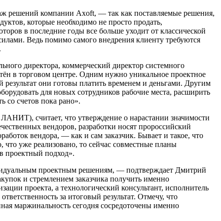
аж решений компании Axoft, — так как поставляемые решения,
дуктов, которые необходимо не просто продать,
торов в последние годы все больше уходит от классической
 силами. Ведь помимо самого внедрения клиенту требуются
.
ального директора, коммерческий директор системного
етён в торговом центре. Одним нужно уникальное проектное
результат они готовы платить временем и деньгами. Другим
борудовать для новых сотрудников рабочие места, расширить
ь со счетов пока рано».
ЛАНИТ), считает, что утверждение о нарастании значимости
ечественных вендоров, разработки носят пророссийский
аботок вендора, — как и сам заказчик. Бывает и такое, что
, что уже реализовано, то сейчас совместные планы
в проектный подход».
ивидуальным проектным решениям, — подтверждает Дмитрий
акупок и стремлением заказчика получить именно
зации проекта, а технологический консультант, исполнитель
 ответственность за итоговый результат. Отмечу, что
анная маржинальность сегодня сосредоточены именно