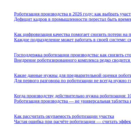
Роботизация производства в 2026 году: как выбрать учас
Дефицит кадров в промышленности перестал быть временн
Как цифровизация качества помогает снизить потери на 
Каждое подразделение может работать в своей системе: 
Господдержка роботизации производства: как снизить с
Внедрение роботизированного комплекса редко сводится 
Какие данные нужны для предварительной оценки робот
Для первого разговора по роботизации не всегда нужно го
Когда производству действительно нужна роботизация: 1
Роботизация производства — не универсальная таблетка и
Как рассчитать окупаемость роботизации участка
Частая ошибка при расчёте роботизации — считать эффект