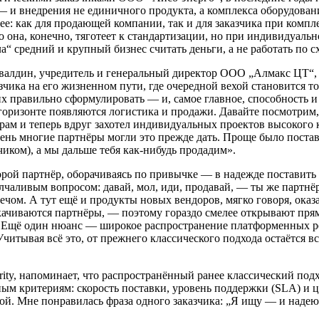
 и внедрения не единичного продукта, а комплекса оборудовани
нее: как для продающей компании, так и для заказчика при ком
о она, конечно, тяготеет к стандартизации, но при индивидуальн
а“ средний и крупный бизнес считать деньги, а не работать по с
алдин, учредитель и генеральный директор ООО „Алмакс ЦТ“, —
зчика на его жизненном пути, где очередной вехой становится 
 их правильно сформулировать — и, самое главное, способность 
горизонте появляются логистика и продажи. Давайте посмотрим, ч
ам и теперь вдруг захотел индивидуальных проектов высокого 
очень многие партнёры могли это прежде дать. Проще было поста
чиком), а мы дальше тебя как-нибудь продадим».
рой партнёр, оборачиваясь по привычке — в надежде поставить к
чаливым вопросом: давай, мол, иди, продавай, — ты же партнёр.
лечом. А тут ещё и продукты новых вендоров, мягко говоря, ока
качиваются партнёры, — поэтому гораздо смелее открывают пря
в. Ещё один нюанс — широкое распространение платформенных ре
тывая всё это, от прежнего классического подхода остаётся вс
ity, напоминает, что распространённый ранее классический под
м критериям: скорость поставки, уровень поддержки (SLA) и ц
ой. Мне понравилась фраза одного заказчика: „Я ищу — и надеюс