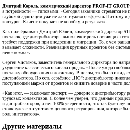
Дмитрий Король, коммерческий директор PROF-IT GROUP
а потребности — типовыми: «Сегодня заказчики стремятся не п
глубокой адаптации уже не дают нужного эффекта. Поэтому и 
контуров. Клиент покупает не коробку, а результат».
Как подчёркивает Дмитрий Юшин, коммерческий директор STEP
поставок, где дистрибьюторы выполняют роль поставщика гот
требует поддержки при внедрении и миграции. То, с чем раньш
вызывает сложности. Реализация крупных проектов без систе
невозможна».
Сергей Чистяков, заместитель генерального директора по на
ухудшение классического канала продаж: «После ухода глобал
поставку оборудования и логистику. В целом, это было ожидае
дистрибьютора. Но есть серьёзное „НО“: дистрибьютор никогда
поступающей маржи от проектов и снизить доверие в части до
«Как итог, — заключает эксперт, — доверие к дистрибьютору 
трудовых коллективов. Я более чем уверен, что данный процесс
и дистрибьюторов, и нет 100% уверенности, что так будет луч
столкнулся с отсутствием ценового регулирования, которое б
роль интегратора».
Другие материалы