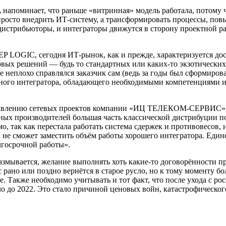
,
напоминает, что раньше «витринная» модель работала, потому
росто внедрить ИТ-систему, а трансформировать процессы, повы
дистрибьюторы, и интеграторы движутся в сторону проектной р
 LOGIC, сегодня ИТ-рынок, как и прежде, характеризуется дос
овых решений — будь то стандартных или каких-то экзотически
е неплохо справлялся заказчик сам (ведь за годы был сформиров
много интегратора, обладающего необходимыми компетенциями и
правлению сетевых проектов компании «ИЦ ТЕЛЕКОМ-СЕРВИС», с 
ьных производителей большая часть классической дистрибуции п
мо, так как перестала работать система сдержек и противовесов
 не сможет заместить объём работы хорошего интегратора. Един
лгосрочной работы».
размывается, желание выполнять хоть какие-то договорённости 
 рано или поздно вернётся в старое русло, но к тому моменту б
ше. Также необходимо учитывать и тот факт, что после ухода с 
ыло до 2022. Это стало причиной ценовых войн, катастрофическ