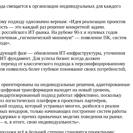
года смещается к организации индивидуальных для каждого
ному подходу однозначно верным: «Идея реализации проектов
ость — это каждый раз решение конкретной задачи.
ии российского ИТ-рынка. На рубеже
90-х
и нулевых годов
спечивая „гигиенический минимум“ — появление ПК, систем
ода».
ледующей фазе — обновления ИТ-инфраструктуры, уточнения
ИТ-фундамент. Для успеха бизнес всегда должен
, переход от классического подхода к персонифицированному
ов появилось более глубокое понимание своих потребностей,
ов ориентированы на индивидуальные решения, адаптированные
, цифровая трансформация выходит на новый уровень,
стандартизированный подход работал эффективно, поскольку
из логистических платформ в проектных партнёров,
ий подход, который устраивал многих, разбился о реалии
овых вендоров, только начинающих построение систем работы
поддержки и прочих привычных моделях поведения на рынке.
— и, в итоге, свою индивидуальность».
продажи всё в большей степени становятся проектными: