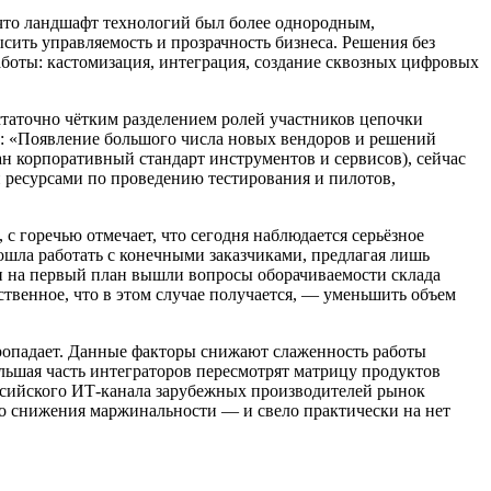
 что ландшафт технологий был более однородным,
сить управляемость и прозрачность бизнеса. Решения без
аботы: кастомизация, интеграция, создание сквозных цифровых
таточно чётким разделением ролей участников цепочки
х: «Появление большого числа новых вендоров и решений
ан корпоративный стандарт инструментов и сервисов), сейчас
 ресурсами по проведению тестирования и пилотов,
горечью отмечает, что сегодня наблюдается серьёзное
ошла работать с конечными заказчиками, предлагая лишь
, и на первый план вышли вопросы оборачиваемости склада
ственное, что в этом случае получается, — уменьшить объем
пропадает. Данные факторы снижают слаженность работы
ольшая часть интеграторов пересмотрят матрицу продуктов
российского ИТ-канала зарубежных производителей рынок
ого снижения маржинальности — и свело практически на нет