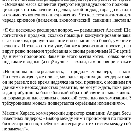
«Основная масса клиентов требуют индивидуального подхода —
цикл-срок по заключению сделки, такой подход гораздо выгод
и стоимость конечного предложения. Что касается логистики, т
череда кризисов (пандемия, экономический, санкции) „заставил
«Я бы несколько расширил вопрос, — размышляет Алексей Шав
логистика и продажи, сколько помощь и консультирование зака
с заказчиком, прочувствование и осознание его болей, умение
решения. И только потом уже, ближе к реализации проекта, на 
вдруг резко повысил требования к своим рыночным ИТ-партнёр
Да ничего подобного. Заказчик этого всегда хотел. Только не 
под такие вводные (а ещё лучше — сходи, сам поговори с заказ
«Но пришла новая реальность, — продолжает эксперт, — в кото
На него смотрят уже новые, молодые, крепнущие вендоры с мол
он не развил; всё время надеялся на тех, прежних, с мощным п
движимые необходимостью развития, не могут ждать, пока рас
и дистрибуцию на более близкой обратной связи от заказчико
информационные сервисы с высокой степенью кастомизации. Учи
трёхуровневая модель подвергается серьёзным изменениям».
Максим Хараск, коммерческий директор компании Angara Secur
известных лидеров: «Выбор между ними происходил по понятны
бизнес-процессов; требуется интеграция этих систем между соб
не замечал“».