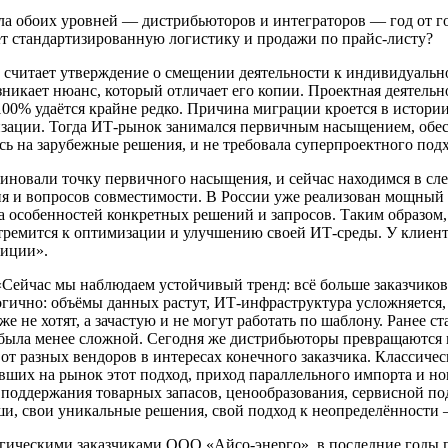
ала обоих уровней — дистрибьюторов и интеграторов — год от 
ает стандартизированную логистику и продажи по прайс-листу?
, считает утверждение о смещении деятельности к индивидуаль
никает нюанс, который отличает его копии. Проектная деятельн
100% удаётся крайне редко. Причина миграции кроется в истор
изации. Тогда ИТ-рынок занимался первичным насыщением, обе
сь на зарубежные решения, и не требовала суперпроектного подх
иновали точку первичного насыщения, и сейчас находимся в с
ия и вопросов совместимости. В России уже реализован мощный 
та особенностей конкретных решений и запросов. Таким образом
 стремится к оптимизации и улучшению своей ИТ-среды. У клиент
зиции».
 «Сейчас мы наблюдаем устойчивый тренд: всё больше заказчик
логично: объёмы данных растут, ИТ-инфраструктура усложняется
е не хотят, а зачастую и не могут работать по шаблону. Ранее 
 была менее сложной. Сегодня же дистрибьюторы превращаются 
 разных вендоров в интересах конечного заказчика. Классическ
авших на рынок этот подход, приход параллельного импорта и н
ах поддержания товарных запасов, ценообразования, сервисной 
ши, свои уникальные решения, свой подход к неопределённости 
тегическими заказчиками ООО «Айсо-энерго», в последние годы 