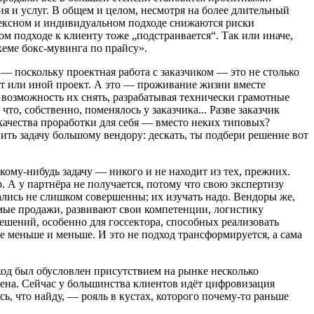
я и услуг. В общем и целом, несмотря на более длительный
плексном и индивидуальном подходе снижаются риски
ом подходе к клиенту тоже „подстраивается“. Так или иначе,
хеме бокс-мувинга по прайсу».
 поскольку проектная работа с заказчиком — это не столько
тот или иной проект. А это — проживание жизни вместе
и возможность их снять, разрабатывая технически грамотные
то, собственно, поменялось у заказчика... Разве заказчик
качества проработки для себя — вместо неких типовых?
вить задачу большому вендору: дескать, ты подбери решение вот
ому-нибудь задачу — никого и не находит из тех, прежних.
 А у партнёра не получается, потому что свою экспертизу
зались не слишком совершенны; их изучать надо. Вендоры же,
мые продажи, развивают свои компетенции, логистику
шений, особенно для госсектора, способных реализовать
е меньше и меньше. И это не подход трансформируется, а сама
ход был обусловлен присутствием на рынке несколько
ена. Сейчас у большинства клиентов идёт цифровизация
ь, что найду, — рояль в кустах, которого почему-то раньше