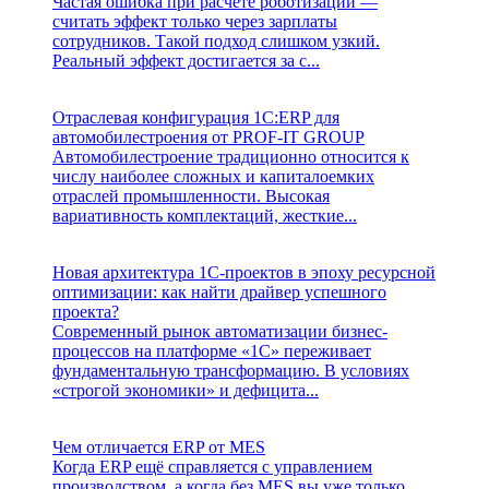
Частая ошибка при расчёте роботизации —
считать эффект только через зарплаты
сотрудников. Такой подход слишком узкий.
Реальный эффект достигается за с...
Отраслевая конфигурация 1С:ERP для
автомобилестроения от PROF-IT GROUP
Автомобилестроение традиционно относится к
числу наиболее сложных и капиталоемких
отраслей промышленности. Высокая
вариативность комплектаций, жесткие...
Новая архитектура 1С-проектов в эпоху ресурсной
оптимизации: как найти драйвер успешного
проекта?
Современный рынок автоматизации бизнес-
процессов на платформе «1С» переживает
фундаментальную трансформацию. В условиях
«строгой экономики» и дефицита...
Чем отличается ERP от MES
Когда ERP ещё справляется с управлением
производством, а когда без MES вы уже только