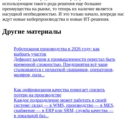
использующим такого рода решения еще большие
преимущества на рынке, то теперь их наличие является
насущной необходимостью. И это только начало, впереди нас
ждут новые киберпроизводства и новые ИТ-решения.
Другие материалы
Роботизация производства в 2026 году: как
выбрать участок
Дефицит кадров в промышленности перестал быть
временной сложностью. Предприятия всё чаще
сталкиваются с нехваткой сварщиков, операторов,
маляров, нала...
Как цифровизация качества помогает снизить
потери на производстве
Каждое подразделение может работать в своей
системе: склад — в WMS, производство — в MES,
снабжение — в ERP или SRM, служба качества —
в локальной баз...