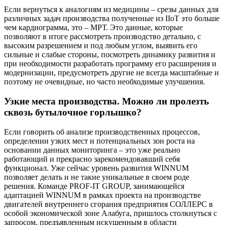
Если вернуться к аналогиям из медицины – срезы данных для
различных задач производства полученные из IIoT это больше
чем кардиограмма, это – МРТ. Это данные, которые
позволяют в итоге рассмотреть производство детально, с
высоким разрешением и под любым углом, выявить его
сильные и слабые стороны, посмотреть динамику развития и
при необходимости разработать программу его расширения и
модернизации, предусмотреть другие не всегда масштабные и
поэтому не очевидные, но часто необходимые улучшения.
Узкие места производства. Можно ли пролезть
сквозь бутылочное горлышко?
Если говорить об анализе производственных процессов,
определении узких мест и потенциальных зон роста на
основании данных мониторинга – это уже реально
работающий и прекрасно зарекомендовавший себя
функционал. Уже сейчас уровень развития WINNUM
позволяет делать и не такие уникальные в своем роде
решения. Команде PROF-IT GROUP, занимающейся
адаптацией WINNUM в рамках проекта на производстве
двигателей внутреннего сгорания предприятия СОЛЛЕРС в
особой экономической зоне Алабуга, пришлось столкнуться с
запросом, предъявленным искушенным в области