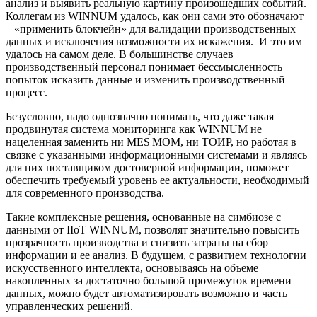
анализ и выявить реальную картину произошедших событий.
Коллегам из WINNUM удалось, как они сами это обозначают
– «применить блокчейн» для валидации производственных
данных и исключения возможности их искажения. И это им
удалось на самом деле. В большинстве случаев
производственный персонал понимает бессмысленность
попыток исказить данные и изменить производственный
процесс.
Безусловно, надо однозначно понимать, что даже такая
продвинутая система мониторинга как WINNUM не
нацеленная заменить ни MES|MOM, ни ТОИР, но работая в
связке с указанными информационными системами и являясь
для них поставщиком достоверной информации, поможет
обеспечить требуемый уровень ее актуальности, необходимый
для современного производства.
Такие комплексные решения, основанные на симбиозе с
данными от IIoT WINNUM, позволят значительно повысить
прозрачность производства и снизить затраты на сбор
информации и ее анализ. В будущем, с развитием технологии
искусственного интеллекта, основываясь на объеме
накопленных за достаточно большой промежуток времени
данных, можно будет автоматизировать возможно и часть
управленческих решений.