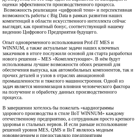
оценки эффективности производственного процесса.
Возможность реализации «цифровой тени» и перспективная
возможность работы с Big Data в рамках развития наших
компетенций в области искусственного интеллекта сейчас
выглядят, как приятный бонус, соответствующий нашему
видению Цифрового Предприятия будущего.
Опыт одновременного использования Prof-IT MES и
WINNUM, а также актуальные задачи наших ключевых
заказчиков в итоге послужили основой для старта разработки
нового решения – MES «Комплектующие». В нём будут
использованы лучшие возможности обоих решений для
обеспечения выпуска, как автомобильных компонентов, так и
прочих деталей и узлов в отраслях авиационной
промышленности и тяжелого машиностроения. Одной из
задач является минимизация влияния человеческого фактора
на получение и обработку данных производственного
процесса.
В завершении хотелось бы пожелать «кардиограммы
здорового производства в стиле IIoT WINNUM» каждому
отечественному предприятию, а сотрудникам просто крепкого
здоровья и стальных нервов. И если раньше использование
решений уровня MES, QMS и IIoT являлось модным
нововведением и предоставляло предприятиям