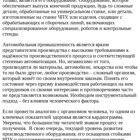
только, является его оборудование. Оборудование, которое
обеспечивает выпуск конечной продукции, будь то сложные
детали, обработанные на универсальном станке, или детали,
изготовленные на станке ЧПУ, или изделия, сходящие с
обрабатывающих и сборочных линий, включающих
специализированное оборудование, роботов и контрольные
стенды.
Автомобильная промышленность является ярким
представителем производства с высокими требованиями к
надёжности производственного процесса и соответствующей
степенью автоматизации. Но, независимо от того,
производятся ли материалы, автомобили, лекарства или чтобы
то ни было другое, любое производство – сложный организм,
который живёт по своим внутренним законам. Понять его
состояние через призму взаимодействия работающих на нем
сотрудников со своими интересами и противоречиями часто
не представляется возможным. Необходим инструментальный
подход – без влияния человеческого фактора.
Если провести аналогию с организмом человека, то одним из
ключевых показателей здоровья является кардиограмма.
Уверены, что большинству читателей знаком процесс ее
получения. В свою очередь, текущий уровень развития
производственного оборудования, его оснащения стойками
ЧПУ и программируемыми логическими контроллерами,