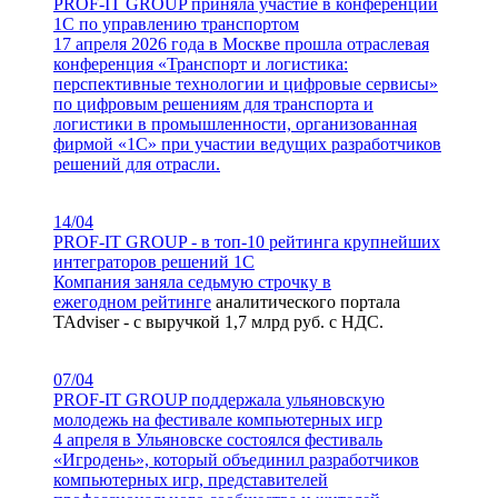
PROF-IT GROUP приняла участие в конференции
1С по управлению транспортом
17 апреля 2026 года в Москве прошла отраслевая
конференция «Транспорт и логистика:
перспективные технологии и цифровые сервисы»
по цифровым решениям для транспорта и
логистики в промышленности, организованная
фирмой «1С» при участии ведущих разработчиков
решений для отрасли.
14/04
PROF-IT GROUP - в топ-10 рейтинга крупнейших
интеграторов решений 1С
Компания заняла седьмую строчку в
ежегодном
рейтинге
аналитического портала
TAdviser - с выручкой 1,7 млрд руб. с НДС.
07/04
PROF-IT GROUP поддержала ульяновскую
молодежь на фестивале компьютерных игр
4 апреля в Ульяновске состоялся фестиваль
«Игродень», который объединил разработчиков
компьютерных игр, представителей