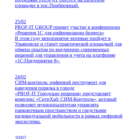
площадке в пос.Прибрежный.
25/02
PROF-IT GROUP примет участие в конференции
«Решения 1С для цифровизации бизнеса»
В этом году мероприятие впервые пройдет в
Ульяновске и станет практической площадкой для
обмена опытом по внедрению современных
решений для управления и учета на платформе
«1С:Предприятие 8».
24/02
СИМ-контроль: цифровой инструмент для
наведения порядка в городе
«PROF-IT Городские решения» представляет
комплекс «СитиХаб: СИМ-Контроль», который
позволяет муниципалитетам управлять
парковочным пространством и средствами
индивидуальной мобильности в рамках цифровой
экосистемы.
10/02