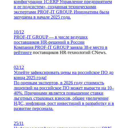
конфигурации 1С:ERP Управление предприятием
и ее подсистем», созданная техническими
экспертами PROF-IT GROUP. Инициатива была
запущена в начале 2025 года.
10/12
PROF-IT GROUP — в числе ведущих
поставщиков HR-решений в России
Компания PROF-IT GROUP заняла 38-е место в
рейтинге
поставщиков HR-технологий CNews.
02/12
Успейте зафиксировать цены на российское ПО до
конца 2025 года!
По оценкам экспертов, в 2026 году стоимость
лицензий на российское ПО может вырасти на 10–
40%. Причинами является повышение ставки
льготных страховых взносов, общее увеличение
НДС, инфляция, рост инвестиций в разработку и в
развитие персонала.
25/11