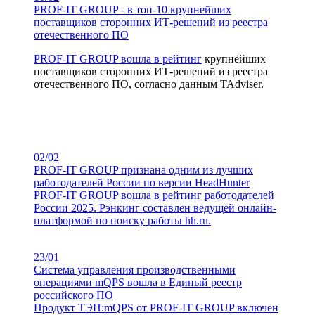
PROF-IT GROUP - в топ-10 крупнейших
поставщиков сторонних ИТ-решений из реестра
отечественного ПО
PROF-IT GROUP вошла в
рейтинг
крупнейших
поставщиков сторонних ИТ-решений из реестра
отечественного ПО, согласно данным TAdviser.
02/02
PROF-IT GROUP признана одним из лучших
работодателей России по версии HeadHunter
PROF-IT GROUP вошла в рейтинг работодателей
России 2025. Рэнкинг составлен ведущей онлайн-
платформой по поиску работы hh.ru.
23/01
Система управления производственными
операциями mQPS вошла в Единый реестр
российского ПО
Продукт ТЭП:mQРS от PROF-IT GROUP включен