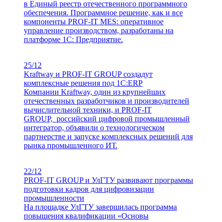
в Единый реестр отечественного программного
обеспечения. Программное решение, как и все
компоненты PROF-IT MES: оперативное
управление производством, разработаны на
платформе 1С: Предприятие.
25/12
Kraftway и PROF-IT GROUP создадут
комплексные решения под 1С:ERP
Компании Kraftway, один из крупнейших
отечественных разработчиков и производителей
вычислительной техники, и PROF-IT
GROUP, российский цифровой промышленный
интегратор, объявили о технологическом
партнерстве и запуске комплексных решений для
рынка промышленного ИТ.
22/12
PROF-IT GROUP и УлГТУ развивают программы
подготовки кадров для цифровизации
промышленности
На площадке УлГТУ завершилась программа
повышения квалификации «Основы