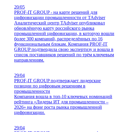
20/05
PROF-IT GROUP - на карте решений для
цифровизации промышленности от TAdviser
Аналитический центр TAdviser опубликовал
обновлённую карту российского рынка
промышленной цифровизации, в которую вошли
более 300 компаний, распределённых по 16
функциональным блокам. Компания PROF-IT
GROUP подтвердила свою экспертизу и вошла в
список поставщиков решений по трём ключевым
направлениям.
29/04
PROF-IT GROUP подтверждает лидерские
позиции по цифровым решениям в
промышленности
Компания вошла в топ-10 ключевых номинаций
рейтинга «Лидеры ИТ для промышленности –
2026» на фоне роста рынка промышленной
цифровизации.
29/04