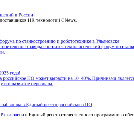
шений в России
поставщиков HR-технологий CNews.
орума по станкостроению и робототехнике в Ульяновске
остроительного завода состоится технологический форум по ст
ти.
2025 года!
на российское ПО может вырасти на 10–40%. Причинами являетс
у и в развитие персонала.
onal вошла в Единый реестр российского ПО
UP
включена
в Единый реестр отечественного программного обе