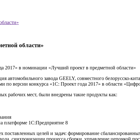
области»
метной области»
да 2017» в номинации «Лучший проект в предметной области»
я автомобильного завода GEELY, совместного белорусско-китай
 по версии конкурса «1С: Проект года 2017» в области «Цифро
ых рабочих мест, были внедрены такие продукты как:
вания
а платформе 1С:Предприятие 8
сех поставленных целей и задач: формирование сбалансированн
вода, синхронизации процесса сборки, управление цепочкой по