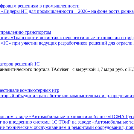
ифровым решениям в промышленности
а «Лидеры ИТ для промышленности – 2026» на фоне роста рын
управлению транспортом
ренция «Транспорт и логистика: перспективные технологии и ц
«1С» при участии ведущих разработчиков решений для отрасли.
аторов решений 1С
аналитического портала TAdviser - с выручкой 1,7 млрд руб. с Н
естивале компьютерных игр
 который объединил разработчиков компьютерных игр, представи
льном заводе «Автомобильные технологии» (ранее «ПСМА Рус
по внедрению системы 1С:ТОиР на заводе «Автомобильные тех
ние техническим обслуживанием и ремонтами оборудования, по