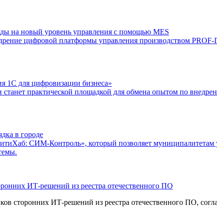
оды на новый уровень управления с помощью MES
недрение цифровой платформы управления производством PROF
я 1С для цифровизации бизнеса»
и станет практической площадкой для обмена опытом по внедре
дка в городе
СитиХаб: СИМ-Контроль», который позволяет муниципалитетам 
темы.
ронних ИТ-решений из реестра отечественного ПО
ов сторонних ИТ-решений из реестра отечественного ПО, согла