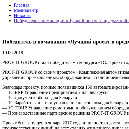
Главная
Медиацентр
Новости
Победитель в номинации «Лучший проект в предметной 
Победитель в номинации «Лучший проект в пред
19.06.2018
PROF-IT GROUP стали победителями конкурса «1С: Проект го
PROF-IT GROUP со своим проектом «Комплексная автоматизаци
управления промышленным оборудованием» стали победителями
Благодаря проекту, помимо появившихся 150 автоматизированн
— 1С:ERP Управление предприятием 2 для Беларуси
— 1С:Документооборот для Беларуси
— 1С:Заработная плата и управление персоналом для Беларуси
— 1С:ТОИР Управление ремонтами и обслуживанием оборудо
— Производственные партнерские решения PROF-IT GROUP н
Проект был запущен в январе 2017 года и полностью достиг в
производственных линий на всех стадиях жизненного цикла за