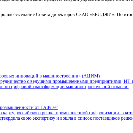
да прошло заседание Совета директоров СЗАО «БЕЛДЖИ». По итог
ифровых инноваций в машиностроении» (АЦИМ)
трудничество с ведущими промышленными предприятиями, ИТ-к
тов по цифровой трансформации машиностроительной отрасли.
ромышленности от TAdviser
ю карту российского рынка промышленной цифровизации, в кото
вердила свою экспертизу и вошла в список поставщиков решен