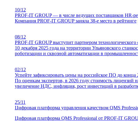
10/12
PROF-IT GROUP — в числе ведущих поставщиков HR-ре
Компания PROF-IT GROUP заняла 38-е место в
рейтинге
08/12
PROF-IT GROUP выступит партнером технологического ф
10 декабря 2025 года на территории Ульяновского станк
роботизации и сквозной автоматизации в промышленнос
02/12
Успейте зафиксировать цены на российское ПО до конца 
По оценкам экспертов, в 2026 году стоимость лицензий 
увеличение НДС, инфляция, рост инвестиций в разработк
25/11
Цифровая платформа управления качеством QMS Professi
Цифровая платформа QMS Professional от PROF-IT GRO