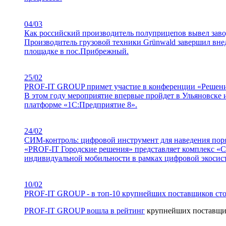
04/03
Как российский производитель полуприцепов вывел зав
Производитель грузовой техники Grünwald завершил в
площадке в пос.Прибрежный.
25/02
PROF-IT GROUP примет участие в конференции «Решени
В этом году мероприятие впервые пройдет в Ульяновске 
платформе «1С:Предприятие 8».
24/02
СИМ-контроль: цифровой инструмент для наведения поря
«PROF-IT Городские решения» представляет комплекс «
индивидуальной мобильности в рамках цифровой экосис
10/02
PROF-IT GROUP - в топ-10 крупнейших поставщиков сто
PROF-IT GROUP вошла в
рейтинг
крупнейших поставщик