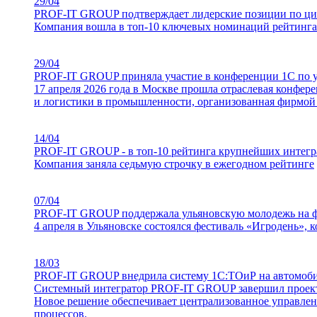
29/04
PROF-IT GROUP подтверждает лидерские позиции по ц
Компания вошла в топ-10 ключевых номинаций рейтинг
29/04
PROF-IT GROUP приняла участие в конференции 1С по 
17 апреля 2026 года в Москве прошла отраслевая конфе
и логистики в промышленности, организованная фирмой 
14/04
PROF-IT GROUP - в топ-10 рейтинга крупнейших интегр
Компания заняла седьмую строчку в ежегодном
рейтинге
07/04
PROF-IT GROUP поддержала ульяновскую молодежь на ф
4 апреля в Ульяновске состоялся фестиваль «Игродень»,
18/03
PROF-IT GROUP внедрила систему 1С:ТОиР на автомоби
Системный интегратор PROF-IT GROUP завершил проект 
Новое решение обеспечивает централизованное управле
процессов.