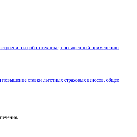
анкостроению и робототехнике, посвященный применению
я повышение ставки льготных страховых взносов, общее
спечения.