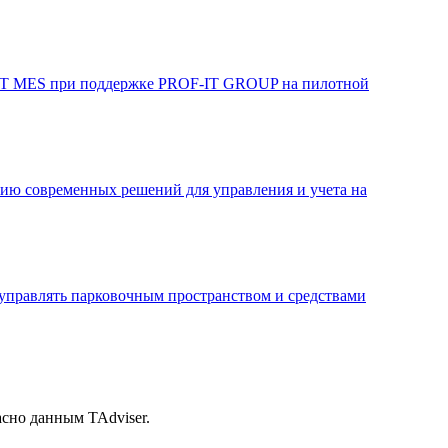
-IT MES при поддержке PROF-IT GROUP на пилотной
нию современных решений для управления и учета на
управлять парковочным пространством и средствами
сно данным TAdviser.