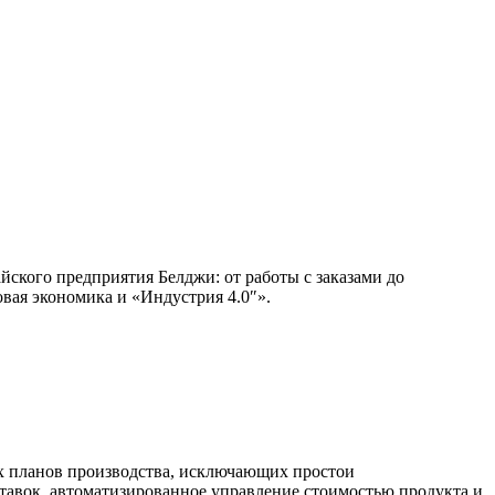
ского предприятия Белджи: от работы с заказами до
вая экономика и «Индустрия 4.0″».
ых планов производства, исключающих простои
ставок, автоматизированное управление стоимостью продукта и