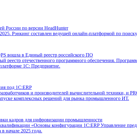
й России по версии HeadHunter
025. Рэнкинг составлен ведущей онлайн-платформой по поиску 
PS вошла в Единый реестр российского ПО
 реестр отечественного программного обеспечения. Программ
 платформе 1С: Предприятие.
ния под 1С:ERP
х разработчиков и производителей вычислительной техники, 
 запуске комплексных решений для рынка промышленного ИТ.
вки кадров для цифровизации промышленности
валификации «Основы конфигурации 1С:ERP Управление предпр
 начале 2025 года.