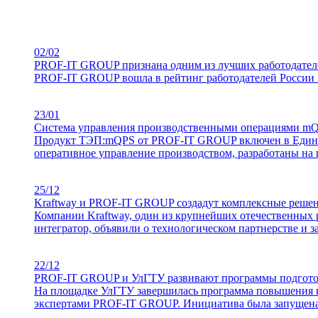
02/02
PROF-IT GROUP признана одним из лучших работодателе
PROF-IT GROUP вошла в рейтинг работодателей России 2
23/01
Система управления производственными операциями mQ
Продукт ТЭП:mQРS от PROF-IT GROUP включен в Единый
оперативное управление производством, разработаны на
25/12
Kraftway и PROF-IT GROUP создадут комплексные реше
Компании Kraftway, один из крупнейших отечественны
интегратор, объявили о технологическом партнерстве и
22/12
PROF-IT GROUP и УлГТУ развивают программы подгото
На площадке УлГТУ завершилась программа повышения к
экспертами PROF-IT GROUP. Инициатива была запущена в