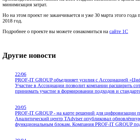
минимизация затрат.
Но на этом проект не заканчивается и уже 30 марта этого го
2018 год.
Подробнее о проекте вы можете ознакомиться на
сайте 1С
Другие новости
22/06
PROF-IT GROUP объединяет усилия с Ассоциацией «Ц
Участие в Ассоциации позволит компании расширить со
принимать участие в формировании подходов и стандар
20/05
PROF-IT GROUP - на карте решений для цифровизации п
Аналитический центр TAdviser опубликовал обновлённу
функциональным блокам. Компания PROF-IT GROUP подт