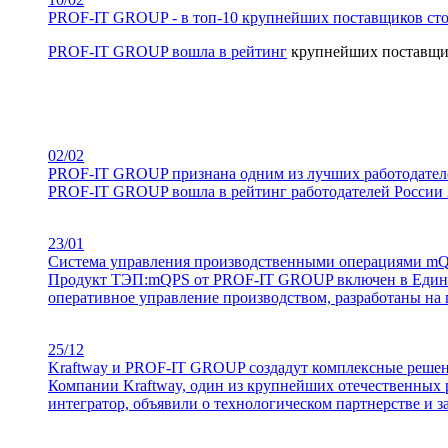
PROF-IT GROUP - в топ-10 крупнейших поставщиков сто
PROF-IT GROUP вошла в
рейтинг
крупнейших поставщик
02/02
PROF-IT GROUP признана одним из лучших работодателе
PROF-IT GROUP вошла в рейтинг работодателей России 2
23/01
Система управления производственными операциями mQ
Продукт ТЭП:mQРS от PROF-IT GROUP включен в Единый
оперативное управление производством, разработаны на
25/12
Kraftway и PROF-IT GROUP создадут комплексные реше
Компании Kraftway, один из крупнейших отечественны
интегратор, объявили о технологическом партнерстве и