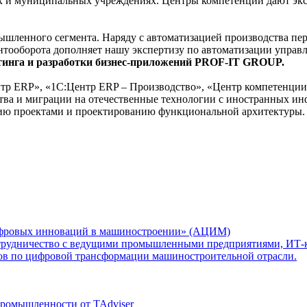
х и муниципальных учреждениях. Центры компетенций дают экс
шленного сегмента. Наряду с автоматизацией производства пере
ентооборота дополняет нашу экспертизу по автоматизации управ
лтинга и разработки бизнес-приложений PROF-IT GROUP.
нтр ERP», «1С:Центр ERP – Производство», «Центр компетенци
тва и миграции на отечественные технологии с иностранных и
ию проектами и проектированию функциональной архитектуры.
ифровых инноваций в машиностроении» (АЦИМ)
трудничество с ведущими промышленными предприятиями, ИТ-к
тов по цифровой трансформации машиностроительной отрасли.
ромышленности от TAdviser