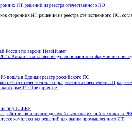
ронних ИТ-решений из реестра отечественного ПО
ов сторонних ИТ-решений из реестра отечественного ПО, согла
й России по версии HeadHunter
025. Рэнкинг составлен ведущей онлайн-платформой по поиску 
PS вошла в Единый реестр российского ПО
 реестр отечественного программного обеспечения. Программ
 платформе 1С: Предприятие.
ния под 1С:ERP
х разработчиков и производителей вычислительной техники, 
 запуске комплексных решений для рынка промышленного ИТ.