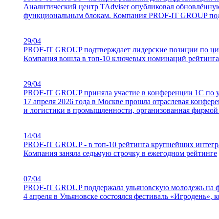
Аналитический центр TAdviser опубликовал обновлённу
функциональным блокам. Компания PROF-IT GROUP подт
29/04
PROF-IT GROUP подтверждает лидерские позиции по ц
Компания вошла в топ-10 ключевых номинаций рейтинг
29/04
PROF-IT GROUP приняла участие в конференции 1С по 
17 апреля 2026 года в Москве прошла отраслевая конфе
и логистики в промышленности, организованная фирмой 
14/04
PROF-IT GROUP - в топ-10 рейтинга крупнейших интегр
Компания заняла седьмую строчку в ежегодном
рейтинге
07/04
PROF-IT GROUP поддержала ульяновскую молодежь на ф
4 апреля в Ульяновске состоялся фестиваль «Игродень»,