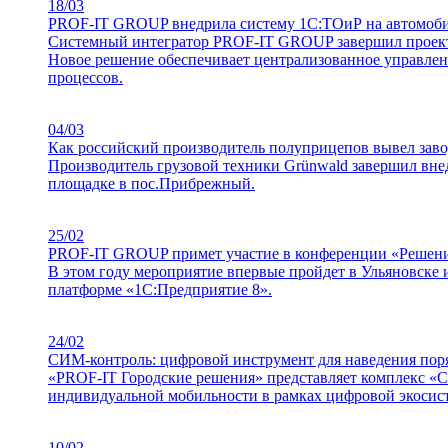
18/03
PROF-IT GROUP внедрила систему 1С:ТОиР на автомоби
Системный интегратор PROF-IT GROUP завершил проект 
Новое решение обеспечивает централизованное управле
процессов.
04/03
Как российский производитель полуприцепов вывел зав
Производитель грузовой техники Grünwald завершил в
площадке в пос.Прибрежный.
25/02
PROF-IT GROUP примет участие в конференции «Решени
В этом году мероприятие впервые пройдет в Ульяновске 
платформе «1С:Предприятие 8».
24/02
СИМ-контроль: цифровой инструмент для наведения поря
«PROF-IT Городские решения» представляет комплекс «
индивидуальной мобильности в рамках цифровой экосис
10/02