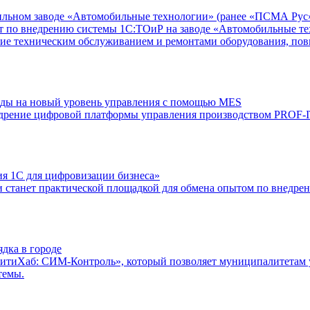
льном заводе «Автомобильные технологии» (ранее «ПСМА Рус
по внедрению системы 1С:ТОиР на заводе «Автомобильные тех
ние техническим обслуживанием и ремонтами оборудования, по
оды на новый уровень управления с помощью MES
недрение цифровой платформы управления производством PROF
я 1С для цифровизации бизнеса»
и станет практической площадкой для обмена опытом по внедре
дка в городе
СитиХаб: СИМ-Контроль», который позволяет муниципалитетам 
темы.