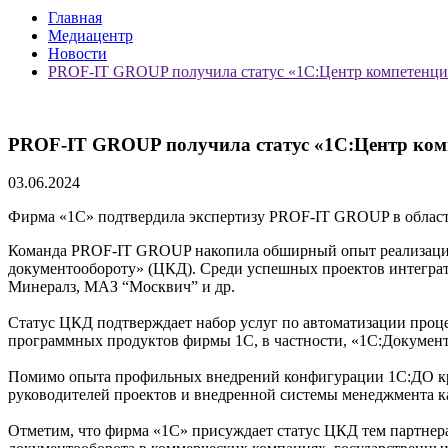
Главная
Медиацентр
Новости
PROF-IT GROUP получила статус «1С:Центр компетенци
PROF-IT GROUP получила статус «1С:Центр ком
03.06.2024
Фирма «1С» подтвердила экспертизу PROF-IT GROUP в област
Команда PROF-IT GROUP накопила обширный опыт реализации 
документообороту» (ЦКД). Среди успешных проектов интегра
Минералз, МАЗ “Москвич” и др.
Статус ЦКД подтверждает набор услуг по автоматизации проце
программных продуктов фирмы 1С, в частности, «1С:Документ
Помимо опыта профильных внедрений конфигурации 1С:ДО кри
руководителей проектов и внедренной системы менеджмента к
Отметим, что фирма «1С» присуждает статус ЦКД тем партнера