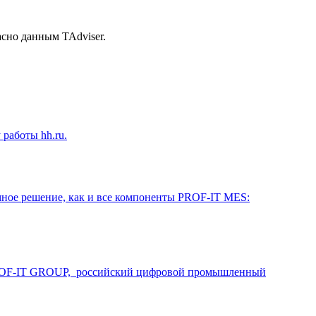
сно данным TAdviser.
работы hh.ru.
ное решение, как и все компоненты PROF-IT MES:
и PROF-IT GROUP, российский цифровой промышленный