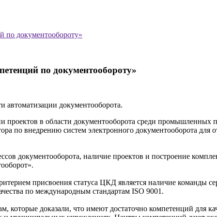
й по документообороту»
петенций по документообороту»
и автоматизации документооборота.
проектов в области документооборота среди промышленных пр
тора по внедрению систем электронного документооборота для
ссов документооборота, наличие проектов и построение компле
ооборот».
терием присвоения статуса ЦКД является наличие команды се
ачества по международным стандартам ISO 9001.
м, которые доказали, что имеют достаточно компетенций для к