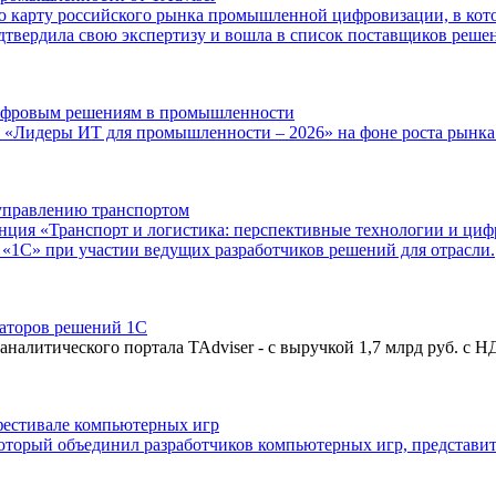
ю карту российского рынка промышленной цифровизации, в кото
вердила свою экспертизу и вошла в список поставщиков решен
ифровым решениям в промышленности
а «Лидеры ИТ для промышленности – 2026» на фоне роста рын
управлению транспортом
ренция «Транспорт и логистика: перспективные технологии и ц
«1С» при участии ведущих разработчиков решений для отрасли.
аторов решений 1С
аналитического портала TAdviser - с выручкой 1,7 млрд руб. с Н
естивале компьютерных игр
 который объединил разработчиков компьютерных игр, представи