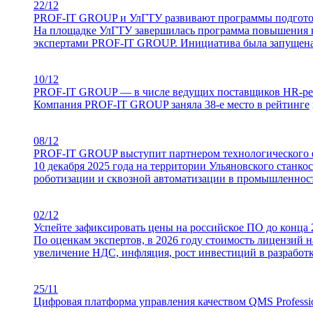
22/12
PROF-IT GROUP и УлГТУ развивают программы подгото
На площадке УлГТУ завершилась программа повышения к
экспертами PROF-IT GROUP. Инициатива была запущена в
10/12
PROF-IT GROUP — в числе ведущих поставщиков HR-ре
Компания PROF-IT GROUP заняла 38-е место в
рейтинге
08/12
PROF-IT GROUP выступит партнером технологического ф
10 декабря 2025 года на территории Ульяновского станк
роботизации и сквозной автоматизации в промышленнос
02/12
Успейте зафиксировать цены на российское ПО до конца 
По оценкам экспертов, в 2026 году стоимость лицензий 
увеличение НДС, инфляция, рост инвестиций в разработк
25/11
Цифровая платформа управления качеством QMS Professi