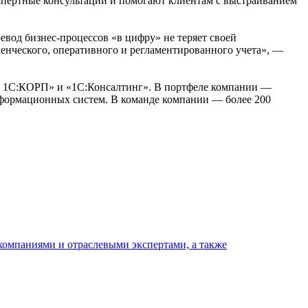
пертные консультации и помогают клиентам с выстраиванием
вод бизнес-процессов «в цифру» не теряет своей
ленческого, оперативного и регламентированного учета», —
и 1С:КОРП» и «1С:Консалтинг». В портфеле компании —
нформационных систем. В команде компании — более 200
омпаниями и отраслевыми экспертами, а также