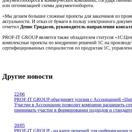
документооборота в коммерческих компаниях, государственны
или оптимизацией схемы документооборота.
«Мы делаем большие сложные проекты для заказчиков из промы
актуальности. И отказ от бумаги в пользу электронного докум
отметил
Денис Гридасов, руководитель направления конса
PROF-IT GROUP является также обладателем статусов «1С:Це
комплексные проекты по внедрению решений 1С на производс
сертифицированных специалистов по продуктам 1С, управлен
Другие новости
22/06
PROF-IT GROUP объединяет усилия с Ассоциацией «Ц
Участие в Ассоциации позволит компании расширить со
принимать участие в формировании подходов и стандар
20/05
PROF-IT GROUP - на карте решений для цифровизации п