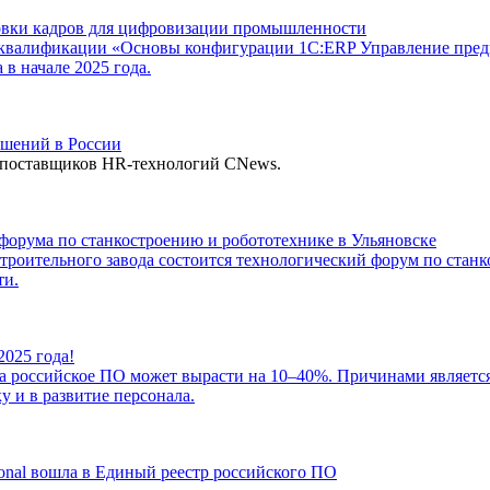
вки кадров для цифровизации промышленности
валификации «Основы конфигурации 1С:ERP Управление предпр
 начале 2025 года.
шений в России
поставщиков HR-технологий CNews.
орума по станкостроению и робототехнике в Ульяновске
остроительного завода состоится технологический форум по ст
ти.
2025 года!
на российское ПО может вырасти на 10–40%. Причинами являетс
у и в развитие персонала.
onal вошла в Единый реестр российского ПО